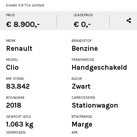
Estate 0.9 TCe Limited
PRIJS
LEASEPRIJS
€ 8.900,-
€ 0,-
MERK
BRANDSTOF
Renault
Benzine
MODEL
TRANSMISSIE
Clio
Handgeschakeld
KM. STAND
KLEUR
83.842
Zwart
BOUWJAAR
CARROSSERIE
2018
Stationwagon
GEWICHT LEEG
BTW/MARGE
1.063 kg
Marge
VERMOGEN
APK