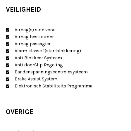
VEILIGHEID
INSTAGRAM
Airbag(s) side voor
HOME
Airbag bestuurder
Airbag passagier
AANBOD
Alarm klasse 1(startblokkering)
Anti Blokkeer Systeem
FACEBOOK
FINANCIERING
Anti doorSlip Regeling
Bandenspanningscontrolesysteem
Brake Assist System
SERVICE & GARANTIE
Elektronisch Stabiliteits Programma
OVER ONS
OVERIGE
CONTACT