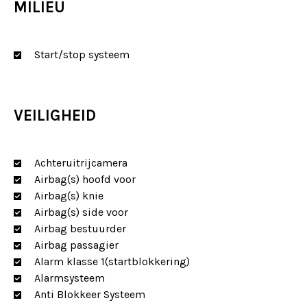
MILIEU
Start/stop systeem
INSTAGRAM
HOME
VEILIGHEID
AANBOD
Achteruitrijcamera
Airbag(s) hoofd voor
FACEBOOK
FINANCIERING
Airbag(s) knie
Airbag(s) side voor
SERVICE & GARANTIE
Airbag bestuurder
Airbag passagier
Alarm klasse 1(startblokkering)
OVER ONS
Alarmsysteem
Anti Blokkeer Systeem
CONTACT