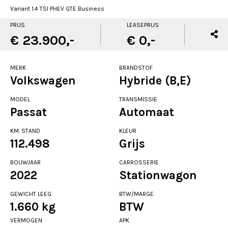
Variant 1.4 TSI PHEV GTE Business
PRIJS
LEASEPRIJS
€ 23.900,-
€ 0,-
MERK
BRANDSTOF
Volkswagen
Hybride (B,E)
MODEL
TRANSMISSIE
Passat
Automaat
KM. STAND
KLEUR
112.498
Grijs
BOUWJAAR
CARROSSERIE
2022
Stationwagon
GEWICHT LEEG
BTW/MARGE
1.660 kg
BTW
VERMOGEN
APK